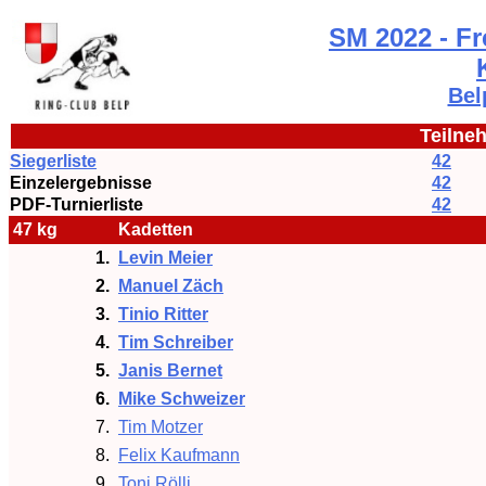
SM 2022 - Fre
Bel
Teilneh
Siegerliste
42
Einzelergebnisse
42
PDF-Turnierliste
42
47 kg
Kadetten
1.
Levin Meier
2.
Manuel Zäch
3.
Tinio Ritter
4.
Tim Schreiber
5.
Janis Bernet
6.
Mike Schweizer
7.
Tim Motzer
8.
Felix Kaufmann
9.
Toni Rölli