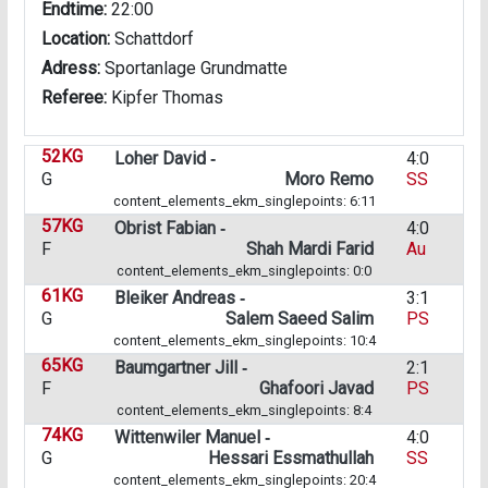
Endtime:
22:00
Location:
Schattdorf
Adress:
Sportanlage Grundmatte
Referee:
Kipfer Thomas
52KG
Loher David ‑
4:0
G
Moro Remo
SS
content_elements_ekm_singlepoints: 6:11
57KG
Obrist Fabian ‑
4:0
F
Shah Mardi Farid
Au
content_elements_ekm_singlepoints: 0:0
61KG
Bleiker Andreas ‑
3:1
G
Salem Saeed Salim
PS
content_elements_ekm_singlepoints: 10:4
65KG
Baumgartner Jill ‑
2:1
F
Ghafoori Javad
PS
content_elements_ekm_singlepoints: 8:4
74KG
Wittenwiler Manuel ‑
4:0
G
Hessari Essmathullah
SS
content_elements_ekm_singlepoints: 20:4