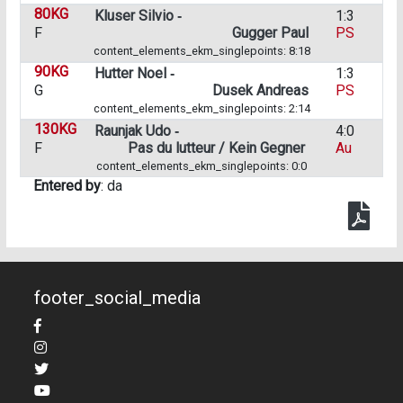
80KG
Kluser Silvio ‑
1:3
F
Gugger Paul
PS
content_elements_ekm_singlepoints: 8:18
90KG
Hutter Noel ‑
1:3
G
Dusek Andreas
PS
content_elements_ekm_singlepoints: 2:14
130KG
Raunjak Udo ‑
4:0
F
Pas du lutteur / Kein Gegner
Au
content_elements_ekm_singlepoints: 0:0
Entered by
: da
footer_social_media