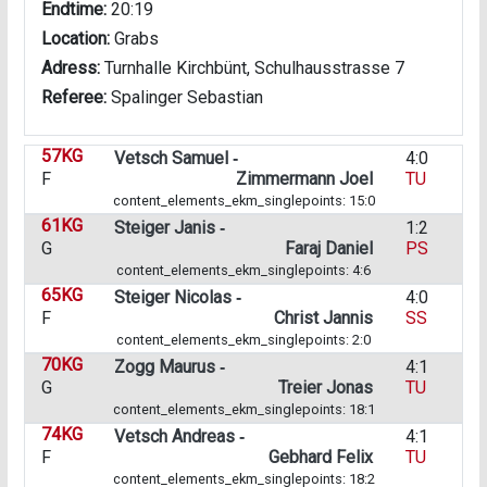
Endtime:
20:19
Location:
Grabs
Adress:
Turnhalle Kirchbünt, Schulhausstrasse 7
Referee:
Spalinger Sebastian
57KG
Vetsch Samuel ‑
4:0
F
Zimmermann Joel
TU
content_elements_ekm_singlepoints: 15:0
61KG
Steiger Janis ‑
1:2
G
Faraj Daniel
PS
content_elements_ekm_singlepoints: 4:6
65KG
Steiger Nicolas ‑
4:0
F
Christ Jannis
SS
content_elements_ekm_singlepoints: 2:0
70KG
Zogg Maurus ‑
4:1
G
Treier Jonas
TU
content_elements_ekm_singlepoints: 18:1
74KG
Vetsch Andreas ‑
4:1
F
Gebhard Felix
TU
content_elements_ekm_singlepoints: 18:2