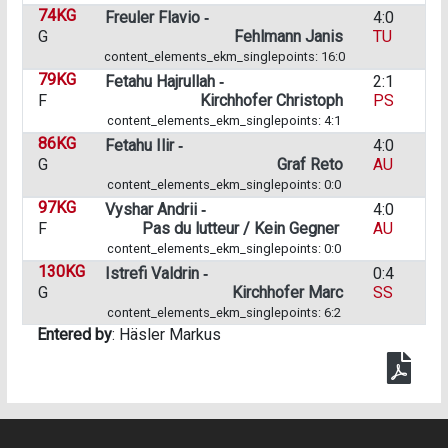
74KG
Freuler Flavio ‑
4:0
G
Fehlmann Janis
TU
content_elements_ekm_singlepoints: 16:0
79KG
Fetahu Hajrullah ‑
2:1
F
Kirchhofer Christoph
PS
content_elements_ekm_singlepoints: 4:1
86KG
Fetahu Ilir ‑
4:0
G
Graf Reto
AU
content_elements_ekm_singlepoints: 0:0
97KG
Vyshar Andrii ‑
4:0
F
Pas du lutteur / Kein Gegner
AU
content_elements_ekm_singlepoints: 0:0
130KG
Istrefi Valdrin ‑
0:4
G
Kirchhofer Marc
SS
content_elements_ekm_singlepoints: 6:2
Entered by
: Häsler Markus