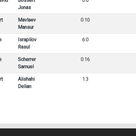
avid
Bossert
0:0
Jonas
rt
Mavlaev
0:10
Mansur
e
Israpilov
6:0
Rasul
e
Scherrer
0:16
Samuel
rt
Alishahi
1:3
Delian