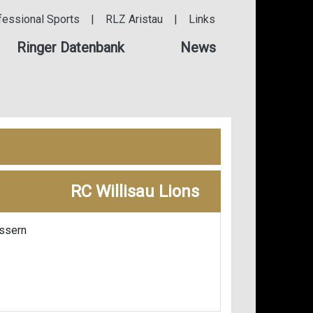
fessional Sports
|
RLZ Aristau
|
Links
Ringer Datenbank
News
RC Willisau Lions
ssern