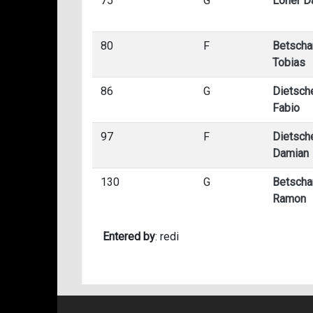
75
G
Loher D
80
F
Betscha
Tobias
86
G
Dietsch
Fabio
97
F
Dietsch
Damian
130
G
Betscha
Ramon
Entered by
: redi