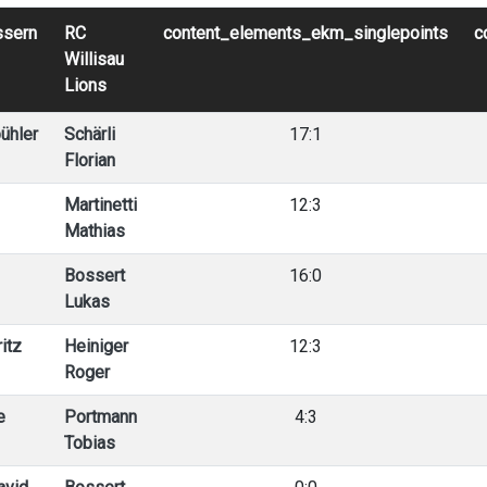
ssern
RC
content_elements_ekm_singlepoints
c
Willisau
Lions
ühler
Schärli
17:1
Florian
Martinetti
12:3
Mathias
Bossert
16:0
Lukas
itz
Heiniger
12:3
Roger
e
Portmann
4:3
Tobias