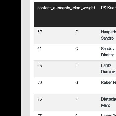
content_elements_ekm_weight
RS Krie
57
F
Hungerb
Sandro
61
G
Sandov
Dimitar
65
F
Laritz
Dominik
70
G
Reber Fr
75
F
Dietsch
Marc