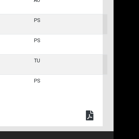
AU
0:4
PS
0:3
PS
3:0
TU
0:4
PS
1:2