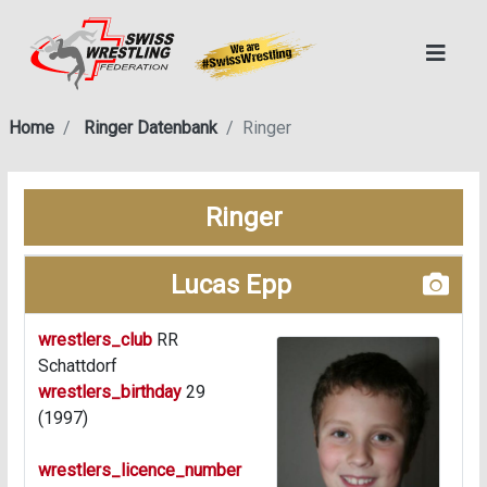
Home
Ringer Datenbank
Ringer
Ringer
Lucas Epp
wrestlers_club
RR
Schattdorf
wrestlers_birthday
29
(1997)
wrestlers_licence_number