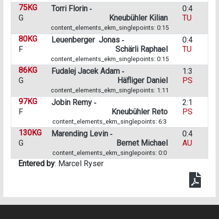
75KG
Torri Florin ‑
0:4
G
Kneubühler Kilian
TU
content_elements_ekm_singlepoints: 0:15
80KG
Leuenberger Jonas ‑
0:4
F
Schärli Raphael
TU
content_elements_ekm_singlepoints: 0:15
86KG
Fudalej Jacek Adam ‑
1:3
G
Häfliger Daniel
PS
content_elements_ekm_singlepoints: 1:11
97KG
Jobin Remy ‑
2:1
F
Kneubühler Reto
PS
content_elements_ekm_singlepoints: 6:3
130KG
Marending Levin ‑
0:4
G
Bernet Michael
AU
content_elements_ekm_singlepoints: 0:0
Entered by
: Marcel Ryser