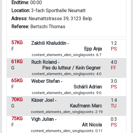
Endtime:
00:00
Location:
3-fach Sporthalle Neumatt
Adress:
Neumattstrasse 39, 3123 Belp
Referee:
Bertschi Thomas
57KG
Zakhili Khaluddin ‑
1:2
F
Epp Anja
PS
content_elements_ekm_singlepoints: 6:7
61KG
Ruch Roland ‑
4:0
G
Pas du lutteur / Kein Gegner
FF
content_elements_ekm_singlepoints: 4:0
65KG
Weber Stefan ‑
3:0
F
Schärli Adrian
PS
content_elements_ekm_singlepoints: 9:0
70KG
Käser Joel ‑
1:4
G
Kaufmann Marc
TU
content_elements_ekm_singlepoints: 2:19
75KG
Vigh Julian ‑
0:3
F
Alt Nicola
PS
content_elements_ekm_singlepoints: 0:11