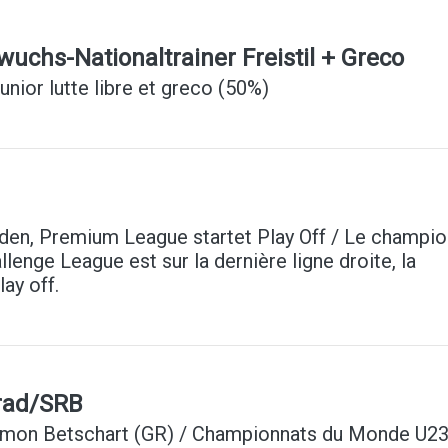
uchs-Nationaltrainer Freistil + Greco
junior lutte libre et greco (50%)
aden, Premium League startet Play Off / Le champio
llenge League est sur la dernière ligne droite, la
ay off.
grad/SRB
Ramon Betschart (GR) / Championnats du Monde U2