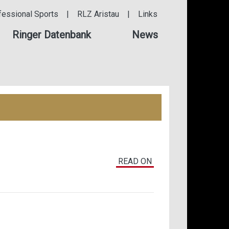
fessional Sports
|
RLZ Aristau
|
Links
Ringer Datenbank
News
READ ON