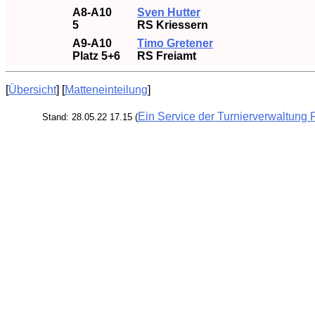
A8-A10
Sven Hutter
5
RS Kriessern
A9-A10
Timo Gretener
Platz 5+6
RS Freiamt
[
Übersicht
] [
Matteneinteilung
]
Ein Service der Turnierverwaltung 
Stand: 28.05.22 17.15 (