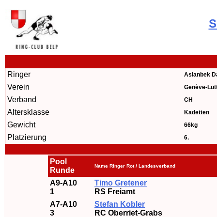
S
Ringer
Aslanbek D
Verein
Genève-Lut
Verband
CH
Altersklasse
Kadetten
Gewicht
66kg
Platzierung
6.
Pool
Name Ringer Rot / Landesverband
Runde
A9-A10
Timo Gretener
1
RS Freiamt
A7-A10
Stefan Kobler
3
RC Oberriet-Grabs