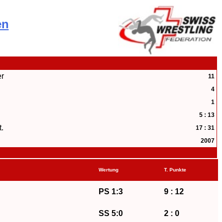
en
er
11
4
1
5 : 13
.
17 : 31
2007
Wertung
T. Punkte
PS 1:3
9 : 12
SS 5:0
2 : 0