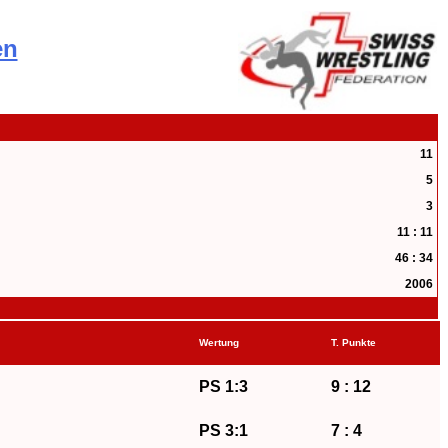
en
11
5
3
11 : 11
46 : 34
2006
Wertung
T. Punkte
PS 1:3
9 : 12
PS 3:1
7 : 4