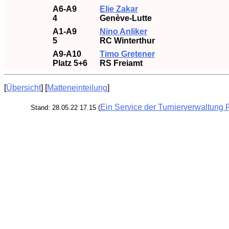
A6-A9
Elie Zakar
4
Genève-Lutte
A1-A9
Nino Anliker
5
RC Winterthur
A9-A10
Timo Gretener
Platz 5+6
RS Freiamt
[
Übersicht
] [
Matteneinteilung
]
Ein Service der Turnierverwaltung 
Stand: 28.05.22 17.15 (