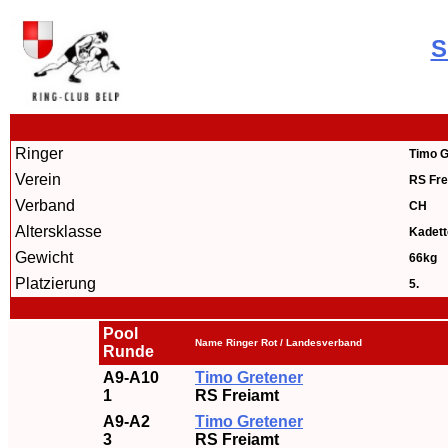
S
Ringer
Timo G
Verein
RS Fre
Verband
CH
Altersklasse
Kadett
Gewicht
66kg
Platzierung
5.
Pool
Name Ringer Rot / Landesverband
Runde
A9-A10
Timo Gretener
1
RS Freiamt
A9-A2
Timo Gretener
3
RS Freiamt