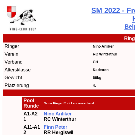
SM 2022 - Fre
Bel
Ring
Ringer
Nino Anliker
Verein
RC Winterthur
Verband
CH
Altersklasse
Kadetten
Gewicht
66kg
Platzierung
4.
Pool
Name Ringer Rot / Landesverband
Runde
A1-A2
Nino Anliker
1
RC Winterthur
A11-A1
Finn Peter
2
RR Hergiswil