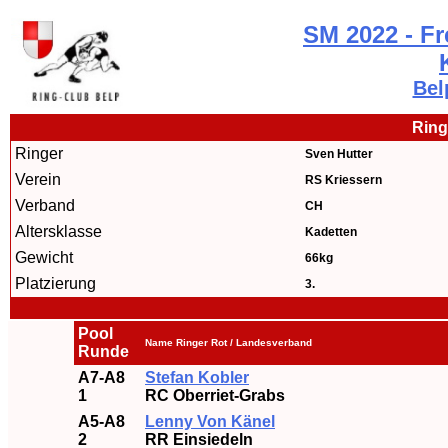
SM 2022 - Fre
Bel
Ring
Ringer
Sven Hutter
Verein
RS Kriessern
Verband
CH
Altersklasse
Kadetten
Gewicht
66kg
Platzierung
3.
Pool
Name Ringer Rot / Landesverband
Runde
A7-A8
Stefan Kobler
1
RC Oberriet-Grabs
A5-A8
Lenny Von Känel
2
RR Einsiedeln