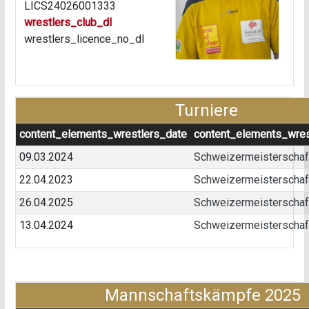
LICS24026001333
wrestlers_club_dl
wrestlers_licence_no_dl
Turniere
content_elements_wrestlers_date
content_elements_wres
09.03.2024
Schweizermeisterschaft
22.04.2023
Schweizermeisterschaft
26.04.2025
Schweizermeisterschaft
13.04.2024
Schweizermeisterschaft 
Mannschaftskämpfe 2025