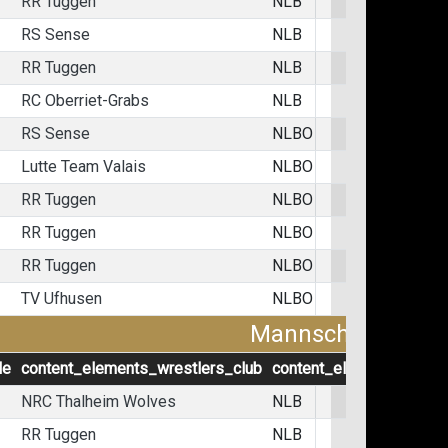
RR Tuggen
NLB
RS Sense
NLB
RR Tuggen
NLB
RC Oberriet-Grabs
NLB
RS Sense
NLBO
Lutte Team Valais
NLBO
RR Tuggen
NLBO
RR Tuggen
NLBO
RR Tuggen
NLBO
TV Ufhusen
NLBO
Mannschaftskämp
le
content_elements_wrestlers_club
content_elements_wrest
NRC Thalheim Wolves
NLB
RR Tuggen
NLB