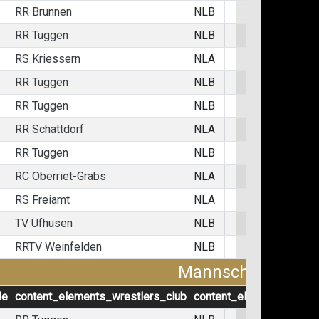
RR Brunnen
NLB
RR Tuggen
NLB
RS Kriessern
NLA
RR Tuggen
NLB
RR Tuggen
NLB
RR Schattdorf
NLA
RR Tuggen
NLB
RC Oberriet-Grabs
NLA
RS Freiamt
NLA
TV Ufhusen
NLB
RRTV Weinfelden
NLB
Mannschaftskämp
le
content_elements_wrestlers_club
content_elements_wrest