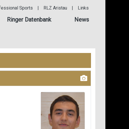
fessional Sports
|
RLZ Aristau
|
Links
Ringer Datenbank
News