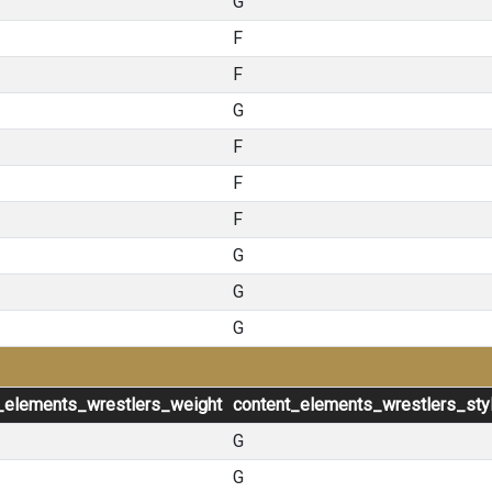
G
F
F
G
F
F
F
G
G
G
_elements_wrestlers_weight
content_elements_wrestlers_sty
G
G