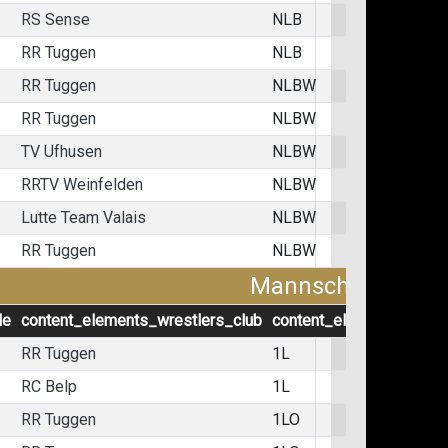
RS Sense
NLB
RR Tuggen
NLB
RR Tuggen
NLBW
RR Tuggen
NLBW
TV Ufhusen
NLBW
RRTV Weinfelden
NLBW
Lutte Team Valais
NLBW
RR Tuggen
NLBW
Mannschaftskämp
le
content_elements_wrestlers_club
content_elements_wrest
RR Tuggen
1L
RC Belp
1L
RR Tuggen
1LO