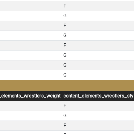
F
G
F
G
F
G
G
G
_elements_wrestlers_weight
content_elements_wrestlers_sty
F
G
F