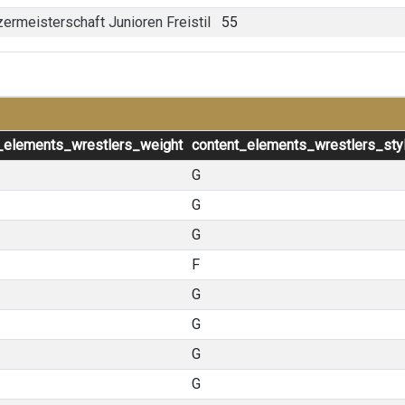
ermeisterschaft Junioren Freistil
55
_elements_wrestlers_weight
content_elements_wrestlers_sty
G
G
G
F
G
G
G
G