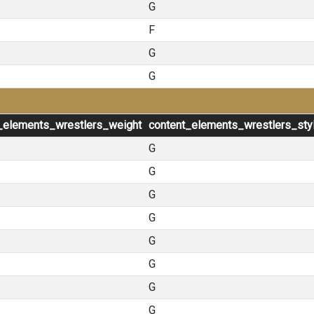
G
F
G
G
_elements_wrestlers_weight
content_elements_wrestlers_sty
G
G
G
G
G
G
G
G