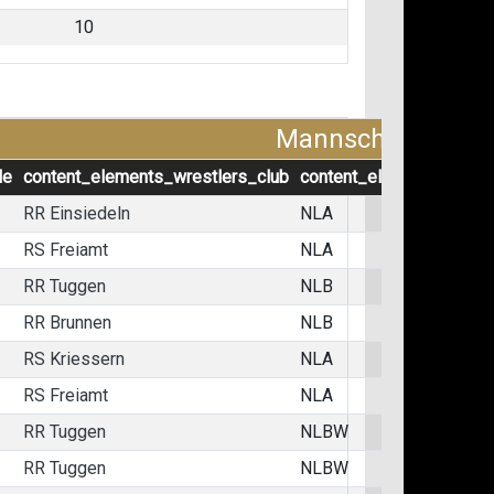
10
Mannschaftskämp
le
content_elements_wrestlers_club
content_elements_wrest
RR Einsiedeln
NLA
RS Freiamt
NLA
RR Tuggen
NLB
RR Brunnen
NLB
RS Kriessern
NLA
RS Freiamt
NLA
RR Tuggen
NLBW
RR Tuggen
NLBW