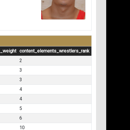
s_weight
content_elements_wrestlers_rank
2
3
3
4
4
5
6
10