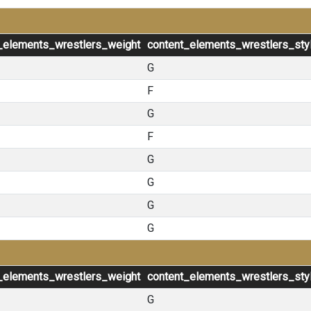
_elements_wrestlers_weight
content_elements_wrestlers_sty
G
F
G
F
G
G
G
G
_elements_wrestlers_weight
content_elements_wrestlers_sty
G