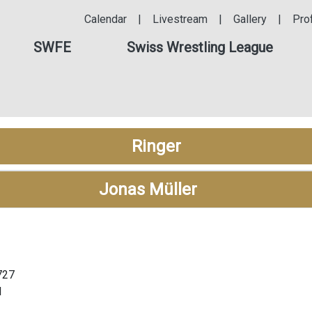
Calendar
|
Livestream
|
Gallery
|
Pro
SWFE
Swiss Wrestling League
Ringer
Jonas Müller
727
l