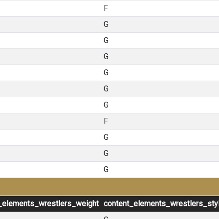
F
G
G
G
G
G
G
F
G
G
G
_elements_wrestlers_weight
content_elements_wrestlers_sty