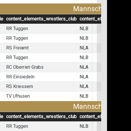
Mannschaftskämp
le
content_elements_wrestlers_club
content_elements_wrest
RR Tuggen
NLB
RR Tuggen
NLB
RS Freiamt
NLA
RR Tuggen
NLB
RC Oberriet-Grabs
NLA
RR Einsiedeln
NLA
RS Kriessern
NLA
TV Ufhusen
NLB
Mannschaftskämp
le
content_elements_wrestlers_club
content_elements_wrest
RR Tuggen
NLB