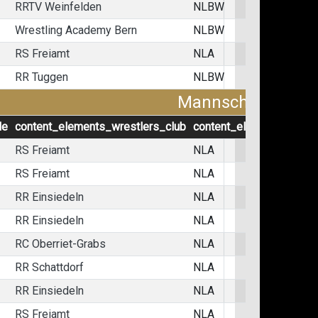
RRTV Weinfelden
NLBW
Wrestling Academy Bern
NLBW
RS Freiamt
NLA
RR Tuggen
NLBW
Mannschaftskämp
le
content_elements_wrestlers_club
content_elements_wrest
RS Freiamt
NLA
RS Freiamt
NLA
RR Einsiedeln
NLA
RR Einsiedeln
NLA
RC Oberriet-Grabs
NLA
RR Schattdorf
NLA
RR Einsiedeln
NLA
RS Freiamt
NLA