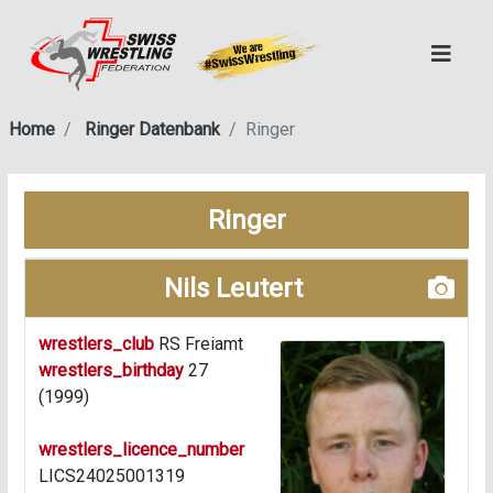
Home
Ringer Datenbank
Ringer
Ringer
Nils Leutert
wrestlers_club
RS Freiamt
wrestlers_birthday
27
(1999)
wrestlers_licence_number
LICS24025001319